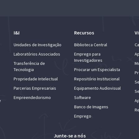
I&I
Recursos
Vi
Unidades de Investigação
Biblioteca Central
Ca
Laboratórios Associados
Emprego para
Ap
Investigadores
Transferência de
Mo
Tecnologia
Procurar um Especialista
Pr
Propriedade Intelectual
Repositório Institucional
Se
Parcerias Empresariais
Equipamento Audiovisual
Se
Empreendedorismo
Software
e
Ap
Banco de Imagens
Re
Emprego
Junte-se a nós