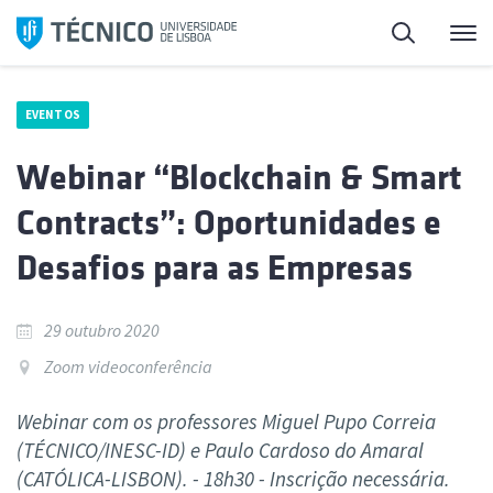
Saltar
Pesquisa
Me
para
o
conteúdo
EVENTOS
Webinar “Blockchain & Smart
Contracts”: Oportunidades e
Desafios para as Empresas
29 outubro 2020
Zoom videoconferência
Webinar com os professores Miguel Pupo Correia
(TÉCNICO/INESC-ID) e Paulo Cardoso do Amaral
(CATÓLICA-LISBON). - 18h30 - Inscrição necessária.