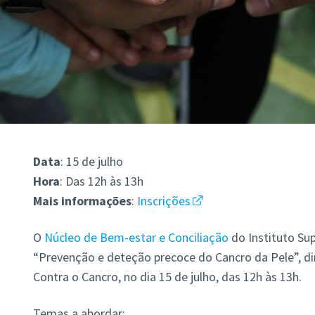
Data
: 15 de julho
Hora
: Das 12h às 13h
Mais
informações
:
Inscrições
O
Núcleo de Bem-estar e Conciliação
do Instituto Sup
“Prevenção e deteção precoce do Cancro da Pele”, d
Contra o Cancro, no dia 15 de julho, das 12h às 13h.
Temas a abordar: