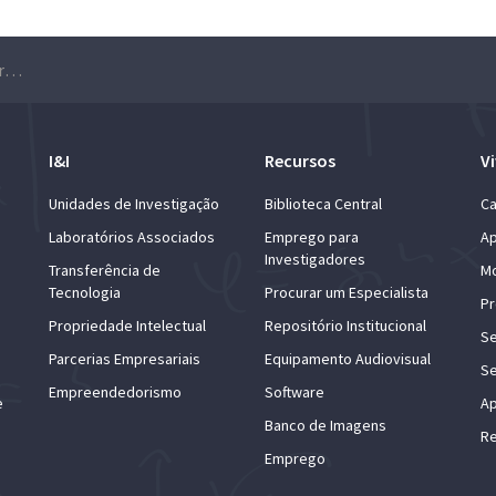
Webinar “Prevenção e deteção precoce do Cancro da Pele”
I&I
Recursos
Vi
Unidades de Investigação
Biblioteca Central
Ca
Laboratórios Associados
Emprego para
Ap
Investigadores
Transferência de
Mo
Tecnologia
Procurar um Especialista
Pr
Propriedade Intelectual
Repositório Institucional
Se
Parcerias Empresariais
Equipamento Audiovisual
Se
Empreendedorismo
Software
e
Ap
Banco de Imagens
Re
Emprego