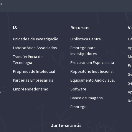
a
I&I
Recursos
Vi
Unidades de Investigação
Biblioteca Central
Ca
Laboratórios Associados
Emprego para
Ap
Investigadores
Transferência de
Mo
Tecnologia
Procurar um Especialista
Pr
Propriedade Intelectual
Repositório Institucional
Se
Parcerias Empresariais
Equipamento Audiovisual
Se
Empreendedorismo
Software
e
Ap
Banco de Imagens
Re
Emprego
Junte-se a nós