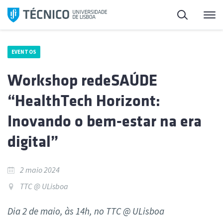
Saltar
Pesquisa
Me
para
o
conteúdo
EVENTOS
Workshop redeSAÚDE
“HealthTech Horizont:
Inovando o bem-estar na era
digital”
2 maio 2024
TTC @ ULisboa
Dia 2 de maio, às 14h, no TTC @ ULisboa