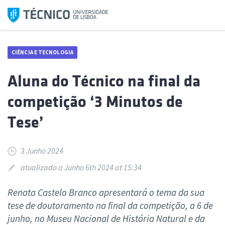
Saltar
para
o
conteúdo
CIÊNCIA E TECNOLOGIA
Aluna do Técnico na final da
competição ‘3 Minutos de
Tese’
3 Junho 2024
atualizado a Junho 6th 2024 at 15:34
Renata Castelo Branco apresentará o tema da sua
tese de doutoramento na final da competição, a 6 de
junho, no Museu Nacional de História Natural e da