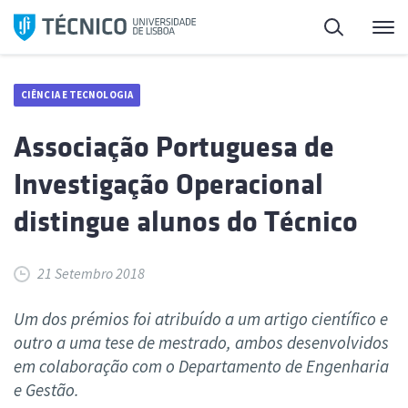
Saltar
Pesquisa
Me
para
o
conteúdo
CIÊNCIA E TECNOLOGIA
Associação Portuguesa de
Investigação Operacional
distingue alunos do Técnico
21 Setembro 2018
Um dos prémios foi atribuído a um artigo científico e
outro a uma tese de mestrado, ambos desenvolvidos
em colaboração com o Departamento de Engenharia
e Gestão.