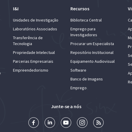
I&I
Recursos
Vi
Unidades de Investigação
Biblioteca Central
Ca
Laboratórios Associados
Emprego para
Ap
Investigadores
Transferência de
Mo
Tecnologia
Procurar um Especialista
Pr
Propriedade Intelectual
Repositório Institucional
Se
Parcerias Empresariais
Equipamento Audiovisual
Se
Empreendedorismo
Software
e
Ap
Banco de Imagens
Re
Emprego
Junte-se a nós