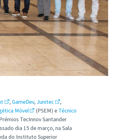
nt
,
GameDev
,
Junitec
,
gética Móvel
(PSEM) e
Técnico
Prémios TecInnov Santander
ssado dia 15 de março, na Sala
da do Instituto Superior