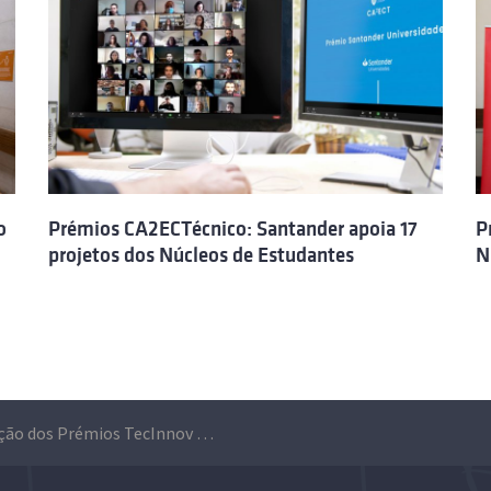
o
Prémios CA2ECTécnico: Santander apoia 17
P
projetos dos Núcleos de Estudantes
N
8.ª Edição dos Prémios TecInnov Santander Competitions premeia núcleos de estudantes do Técnico