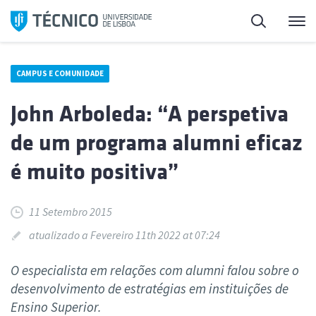
Saltar
Pesquisa
Me
para
o
conteúdo
CAMPUS E COMUNIDADE
John Arboleda: “A perspetiva
de um programa alumni eficaz
é muito positiva”
11 Setembro 2015
atualizado a Fevereiro 11th 2022 at 07:24
O especialista em relações com alumni falou sobre o
desenvolvimento de estratégias em instituições de
Ensino Superior.