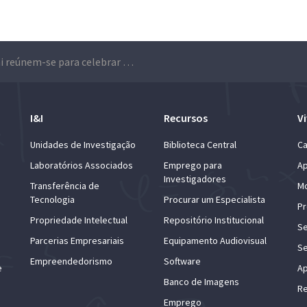
Alumni reúnem-se para celebrar os 113 anos do Técnico
I&I
Recursos
Vi
Unidades de Investigação
Biblioteca Central
Ca
Laboratórios Associados
Emprego para
Ap
Investigadores
Transferência de
Mo
Tecnologia
Procurar um Especialista
Pr
Propriedade Intelectual
Repositório Institucional
Se
Parcerias Empresariais
Equipamento Audiovisual
Se
Empreendedorismo
Software
e
Ap
Banco de Imagens
Re
Emprego