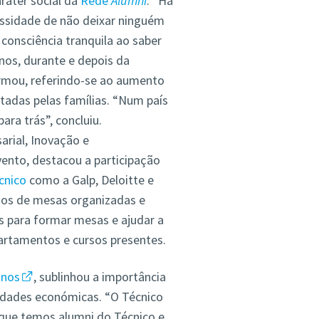
ráter social da
Rede
Alumni
. “Há
ssidade de não deixar ninguém
consciência tranquila ao saber
nos, durante e depois da
irmou, referindo-se ao aumento
tadas pelas famílias. “Num país
ra trás”, concluiu.
arial, Inovação e
nto, destacou a participação
cnico
como a Galp, Deloitte e
tos de mesas organizadas e
s para formar mesas e ajudar a
artamentos e cursos presentes.
unos
, sublinhou a importância
uldades económicas. “O Técnico
 que temos alumni do Técnico e