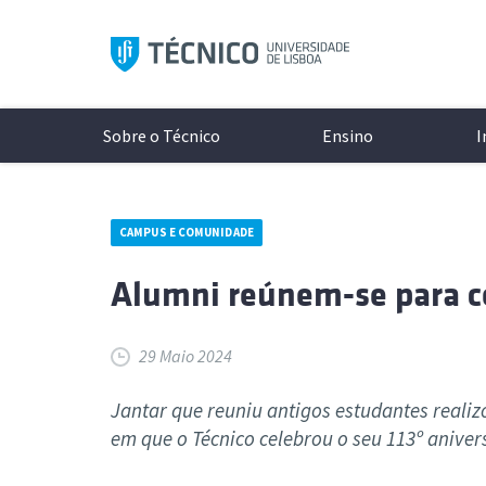
Saltar
para
o
conteúdo
Sobre o Técnico
Ensino
I
CAMPUS E COMUNIDADE
Aprese
Modelo 
A Inves
Conhece
Alumni reúnem-se para ce
Históri
Licenci
Unidade
Campi
Organi
Mestrad
Laborat
Cultura
29 Maio 2024
Documen
Mestra
Projeto
Protoco
Redes S
Minors
Excelên
Associa
Jantar que reuniu antigos estudantes realiz
Logo e 
Doutor
Núcleos
em que o Técnico celebrou o seu 113º aniver
As últimas notícias e eventos
Todos o
Cursos 
Diversi
ocorrer 