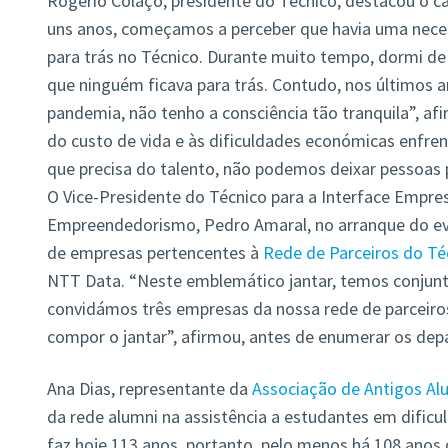
Rogério Colaço, presidente do Técnico, destacou o ca
uns anos, começamos a perceber que havia uma nece
para trás no Técnico. Durante muito tempo, dormi de 
que ninguém ficava para trás. Contudo, nos últimos a
pandemia, não tenho a consciência tão tranquila”, af
do custo de vida e às dificuldades económicas enfren
que precisa do talento, não podemos deixar pessoas pa
O Vice-Presidente do Técnico para a Interface Empres
Empreendedorismo, Pedro Amaral, no arranque do eve
de empresas pertencentes à
Rede de Parceiros do Té
NTT Data. “Neste emblemático jantar, temos conjun
convidámos três empresas da nossa rede de parceiro
compor o jantar”, afirmou, antes de enumerar os dep
Ana Dias, representante da
Associação de Antigos Al
da rede alumni na assistência a estudantes em dific
faz hoje 113 anos, portanto, pelo menos há 108 anos