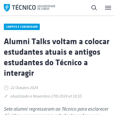
Saltar
Pesquisa
Me
para
o
conteúdo
CAMPUS E COMUNIDADE
Alumni Talks voltam a colocar
estudantes atuais e antigos
estudantes do Técnico a
interagir
22 Outubro 2024
atualizado a Novembro 27th 2024 at 16:55
Sete alumni regressaram ao Técnico para esclarecer