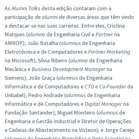
As
Alumni Talk
s desta edição contaram com a
participação de
alumni
de diversas áreas que têm vindo
a destacar-se nas suas carreiras. Entre eles, Cristina
Marques (
alumna
de Engenharia Civil e
Partner
na
AMROP); João Batalha (
alumnus
de Engenharia
Eletrotécnica e de Computadores e
Partner Marketing
na Microsoft); Silvia Ribeiro (
alumna
de Engenharia
Mecânica e
Business Development Manager
na
Siemens); João Graça (
alumnus
de Engenharia
Informática e de Computadores e
CTO e Co-Founder
da
Unbabel); Pedro Andrade (
alumnus
de Engenharia
Informática e de Computadores e
Digital Manager
na
Fundação Santander); Miguel Monteiro (
alumnus
de
Engenharia e Gestão Industrial e Diretor de Operações
e Cadeias de Abastecimento na Visteon); e Jorge Cerejo
(
alumnus
de Engenharia Biomédica e
Data Scientist
na