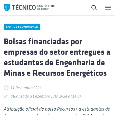
Saltar
Pesquisa
Me
para
o
conteúdo
CAMPUS E COMUNIDADE
Bolsas financiadas por
empresas do setor entregues a
estudantes de Engenharia de
Minas e Recursos Energéticos
11 Dezembro 2024
atualizado a Dezembro 17th 2024 at 14:04
Atribuição oficial de bolsa Recursos+ a estudantes do