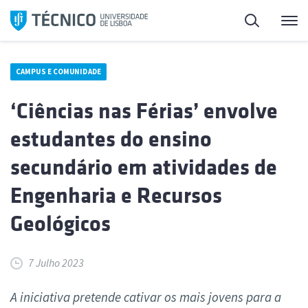
Saltar
Pesquisa
Me
para
o
conteúdo
CAMPUS E COMUNIDADE
‘Ciências nas Férias’ envolve
estudantes do ensino
secundário em atividades de
Engenharia e Recursos
Geológicos
7 Julho 2023
A iniciativa pretende cativar os mais jovens para a