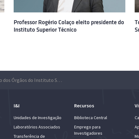
Professor Rogério Colaço eleito presidente do
T
Instituto Superior Técnico
S
Eleição dos Órgãos do Instituto Superior Técnico (2021-2024)
I&I
Recursos
Vi
Unidades de Investigação
Biblioteca Central
Ca
Laboratórios Associados
Emprego para
Ap
Investigadores
Transferência de
Mo