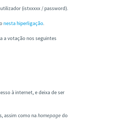
tilizador (istxxxxx / password).
to
nesta hiperligação
.
a a votação nos seguintes
so à internet, e deixa de ser
es, assim como na
homepage
do