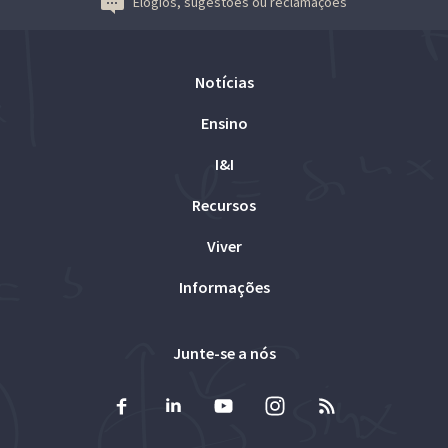
Elogios, sugestões ou reclamações
Notícias
Ensino
I&I
Recursos
Viver
Informações
Junte-se a nós