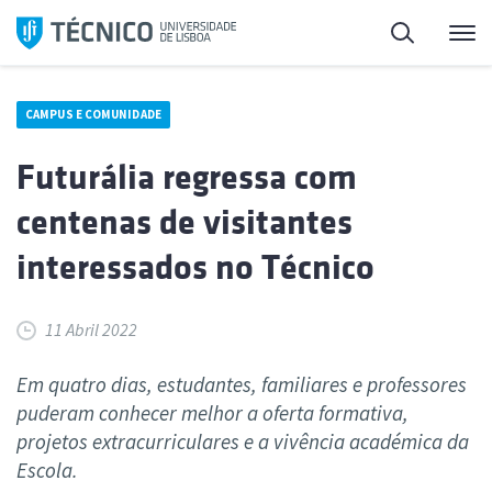
Saltar
Pesquisa
Me
para
o
conteúdo
CAMPUS E COMUNIDADE
Futurália regressa com
centenas de visitantes
interessados no Técnico
11 Abril 2022
Em quatro dias, estudantes, familiares e professores
puderam conhecer melhor a oferta formativa,
projetos extracurriculares e a vivência académica da
Escola.