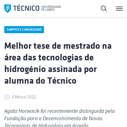
Saltar
Pesquisa
Me
para
o
conteúdo
CAMPUS E COMUNIDADE
Melhor tese de mestrado na
área das tecnologias de
hidrogénio assinada por
alumna do Técnico
4 Março 2022
Agata Horwacik foi recentemente distinguida pela
Fundação para o Desenvolvimento de Novas
Tecnologias de Hidrogénio em Aragão.