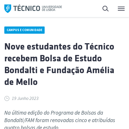
Saltar
Pesquisa
Me
para
o
conteúdo
CAMPUS E COMUNIDADE
Nove estudantes do Técnico
recebem Bolsa de Estudo
Bondalti e Fundação Amélia
de Mello
19 Junho 2023
Na última edição do Programa de Bolsas da
Bondalti/FAM foram renovadas cinco e atribuídas
quatro bolsas de estudo.