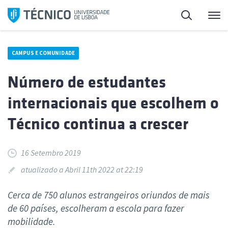
Saltar
Pesquisa
Me
para
o
conteúdo
CAMPUS E COMUNIDADE
Número de estudantes
internacionais que escolhem o
Técnico continua a crescer
16 Setembro 2019
atualizado a Abril 11th 2022 at 22:19
Cerca de 750 alunos estrangeiros oriundos de mais
de 60 países, escolheram a escola para fazer
mobilidade.