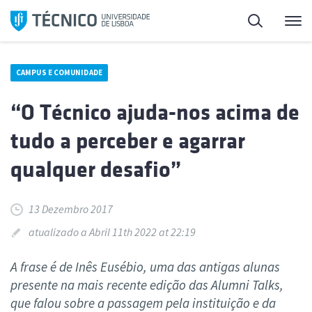
Saltar
Pesquisa
Me
para
o
conteúdo
CAMPUS E COMUNIDADE
“O Técnico ajuda-nos acima de
tudo a perceber e agarrar
qualquer desafio”
13 Dezembro 2017
atualizado a Abril 11th 2022 at 22:19
A frase é de Inês Eusébio, uma das antigas alunas
presente na mais recente edição das Alumni Talks,
que falou sobre a passagem pela instituição e da