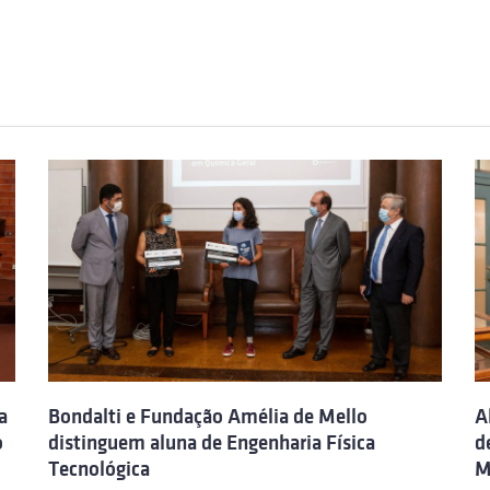
a
Bondalti e Fundação Amélia de Mello
A
o
distinguem aluna de Engenharia Física
d
Tecnológica
M