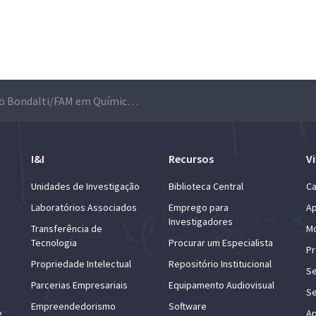
Prémio Bondalti/FAM em Química Geral distingue estudante de Mecânica
I&I
Recursos
Vi
Unidades de Investigação
Biblioteca Central
Ca
Laboratórios Associados
Emprego para
Ap
Investigadores
Transferência de
Mo
Tecnologia
Procurar um Especialista
Pr
Propriedade Intelectual
Repositório Institucional
Se
Parcerias Empresariais
Equipamento Audiovisual
Se
Empreendedorismo
Software
e
Ap