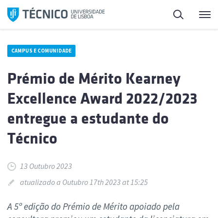
Saltar
Pesquisa
Me
para
o
conteúdo
CAMPUS E COMUNIDADE
Prémio de Mérito Kearney
Excellence Award 2022/2023
entregue a estudante do
Técnico
13 Outubro 2023
atualizado a Outubro 17th 2023 at 15:25
A 5º edição do Prémio de Mérito apoiado pela