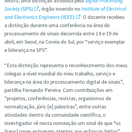
Award
, uma distinção atribuída pela
Signal Processing
Society
(SPS)
, órgão inserido no
Institute of Electrical
and Electronics Engineers
(IEEE)
. O docente recebeu
a distinção durante uma conferência na área de
processamento de sinais decorrida entre 14 e 19 de
abril, em Seoul, na Coreia do Sul, por “serviço exemplar
e liderança na SPS”.
“Esta distinção representa o reconhecimento dos meus
colegas a nível mundial do meu trabalho, serviço e
liderança na área do processamento digital de sinais”,
partilha Fernando Pereira. Com contribuições em
“projetos, conferências, revistas, organismos de
normalização, júris [e] palestras”, entre outras
atividades dentro da comunidade científica, o
investigador vê nesta nomeação um sinal de que “os
[seus] pares estiveram atentos aos esforços feitos”.