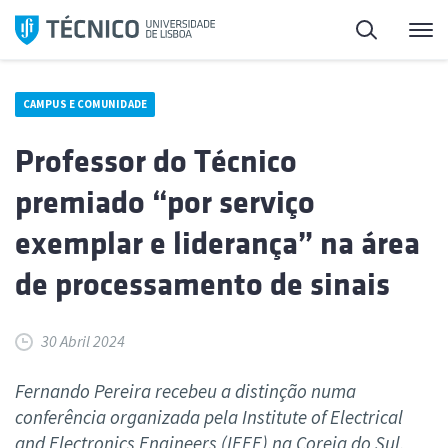
Saltar
Pesquisa
Me
para
o
conteúdo
CAMPUS E COMUNIDADE
Professor do Técnico
premiado “por serviço
exemplar e liderança” na área
de processamento de sinais
30 Abril 2024
Fernando Pereira recebeu a distinção numa
conferência organizada pela Institute of Electrical
and Electronics Engineers (IEEE) na Coreia do Sul.