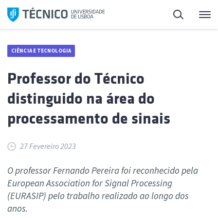
Saltar
Pesquisa
Me
para
o
conteúdo
CIÊNCIA E TECNOLOGIA
Professor do Técnico
distinguido na área do
processamento de sinais
27 Fevereiro 2023
O professor Fernando Pereira foi reconhecido pela
European Association for Signal Processing
(EURASIP) pelo trabalho realizado ao longo dos
anos.