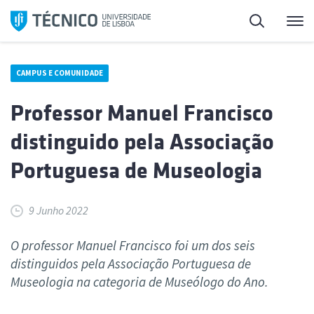
Saltar
Pesquisa
Me
para
o
conteúdo
CAMPUS E COMUNIDADE
Professor Manuel Francisco
distinguido pela Associação
Portuguesa de Museologia
9 Junho 2022
O professor Manuel Francisco foi um dos seis
distinguidos pela Associação Portuguesa de
Museologia na categoria de Museólogo do Ano.