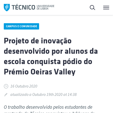
Saltar
Pesquisa
Me
para
o
conteúdo
CAMPUS E COMUNIDADE
Projeto de inovação
desenvolvido por alunos da
escola conquista pódio do
Prémio Oeiras Valley
16 Outubro 2020
atualizado a Outubro 19th 2020 at 14:38
O trabalho desenvolvido pelos estudantes de