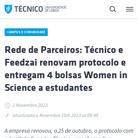
Saltar
Pesquisa
Me
para
o
conteúdo
CAMPUS E COMUNIDADE
Rede de Parceiros: Técnico e
Feedzai renovam protocolo e
entregam 4 bolsas Women in
Science a estudantes
2 Novembro 2023
atualizado a Novembro 10th 2023 at 09:49
A empresa renovou, a 25 de outubro, o protocolo com