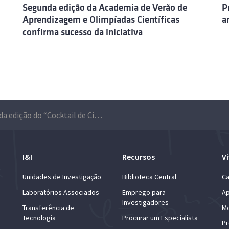
Segunda edição da Academia de Verão de
P
Aprendizagem e Olimpíadas Científicas
a
confirma sucesso da iniciativa
Segunda edição do “Cocktail de Ciências” confirma sucesso da iniciativa
I&I
Recursos
Vi
Unidades de Investigação
Biblioteca Central
Ca
Laboratórios Associados
Emprego para
Ap
Investigadores
Transferência de
Mo
Tecnologia
Procurar um Especialista
Pr