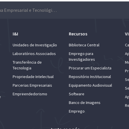
Semana Empresarial e Tecnológica conecta estudantes do Técnico ao mercado de trabalho
I&I
Recursos
Vi
Unidades de Investigação
Biblioteca Central
Ca
Laboratórios Associados
Emprego para
Ap
Investigadores
Transferência de
Mo
Tecnologia
Procurar um Especialista
Pr
Propriedade Intelectual
Repositório Institucional
Se
Parcerias Empresariais
Equipamento Audiovisual
Se
Empreendedorismo
Software
e
Ap
Banco de Imagens
Re
Emprego