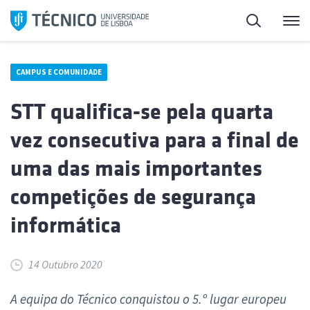
Saltar
Pesquisa
Me
para
o
conteúdo
CAMPUS E COMUNIDADE
STT qualifica-se pela quarta
vez consecutiva para a final de
uma das mais importantes
competições de segurança
informática
14 Outubro 2020
A equipa do Técnico conquistou o 5.º lugar europeu