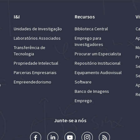
I&I
Recursos
Vi
Unidades de Investigação
Biblioteca Central
Ca
Laboratórios Associados
Emprego para
Ap
Investigadores
Transferência de
Mo
Tecnologia
Procurar um Especialista
Pr
Propriedade Intelectual
Repositório Institucional
Se
Parcerias Empresariais
Equipamento Audiovisual
Se
Empreendedorismo
Software
e
Ap
Banco de Imagens
Re
Emprego
Junte-se a nós