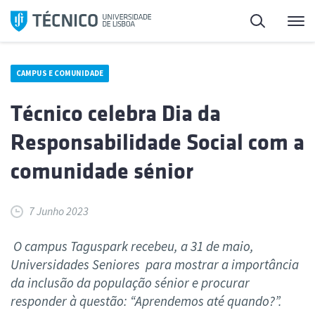
Saltar
Pesquisa
Me
para
o
conteúdo
CAMPUS E COMUNIDADE
Técnico celebra Dia da
Responsabilidade Social com a
comunidade sénior
7 Junho 2023
O campus Taguspark recebeu, a 31 de maio,
Universidades Seniores para mostrar a importância
da inclusão da população sénior e procurar
responder à questão: “Aprendemos até quando?”.