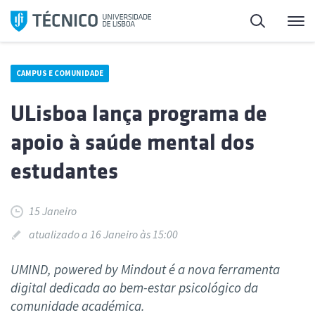
Saltar
Pesquisa
Me
para
o
conteúdo
CAMPUS E COMUNIDADE
ULisboa lança programa de
apoio à saúde mental dos
estudantes
15 Janeiro
atualizado a 16 Janeiro às 15:00
UMIND, powered by Mindout é a nova ferramenta
digital dedicada ao bem-estar psicológico da
comunidade académica.