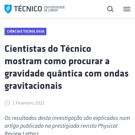
Saltar
Pesquisa
Me
para
o
conteúdo
CIÊNCIA E TECNOLOGIA
Cientistas do Técnico
mostram como procurar a
gravidade quântica com ondas
gravitacionais
1 Fevereiro 2021
Os resultados desta investigação são explicados num
artigo publicado na prestigiada revista Physical
Review Letters.