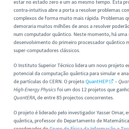
estar no estado zero e um ao mesmo tempo. Esta pr
contra-intuitiva abre a porta a resolver problemas 
complexos de forma muito mais rápida. Problemas q
demoraria muitos milhões de anos a resolver poderã
num computador quântico. Neste momento, há uma co
desenvolvimento do primeiro processador quântico m
super-computadores clássicos.
O Instituto Superior Técnico lidera um novo projeto 
potencial da computação quântica para simular e anali
de partículas do CERN. O projeto
QuantHEP
– Quan
High-Energy Physics
foi um dos 12 projetos que ganh
QuantERA
, de entre 85 projectos concorrentes.
O projeto é liderado pelo investigador Yasser Omar,
quântica, professor do Departamento de Matemática d
coordenador do
Grupo de Física da Informação e Te