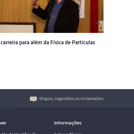
 carreira para além da Física de Partículas
Elogios, sugestões ou reclamações
ver
Informações