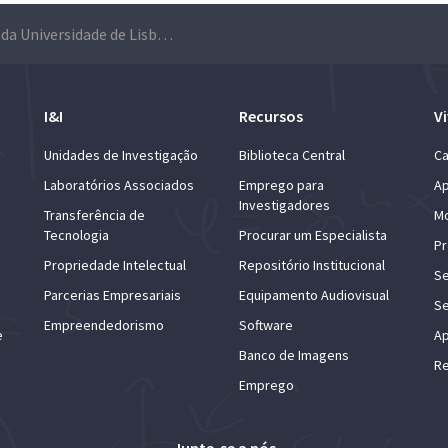
Imprensa da Universidade de Lisboa volta a estar presente na Feira do Livro de Lisboa
I&I
Recursos
Vi
Unidades de Investigação
Biblioteca Central
Ca
Laboratórios Associados
Emprego para
Ap
Investigadores
Transferência de
Mo
Tecnologia
Procurar um Especialista
Pr
Propriedade Intelectual
Repositório Institucional
Se
Parcerias Empresariais
Equipamento Audiovisual
Se
Empreendedorismo
Software
e
Ap
Banco de Imagens
Re
Emprego
Junte-se a nós