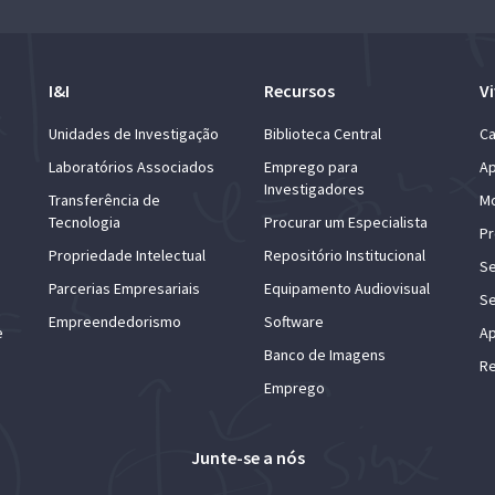
I&I
Recursos
Vi
Unidades de Investigação
Biblioteca Central
Ca
Laboratórios Associados
Emprego para
Ap
Investigadores
Transferência de
Mo
Tecnologia
Procurar um Especialista
Pr
Propriedade Intelectual
Repositório Institucional
Se
Parcerias Empresariais
Equipamento Audiovisual
Se
Empreendedorismo
Software
e
Ap
Banco de Imagens
Re
Emprego
Junte-se a nós