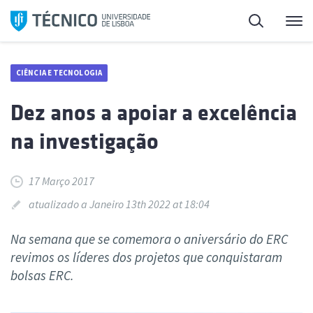
Saltar
Pesquisa
Me
para
o
conteúdo
CIÊNCIA E TECNOLOGIA
Dez anos a apoiar a excelência
na investigação
17 Março 2017
atualizado a Janeiro 13th 2022 at 18:04
Na semana que se comemora o aniversário do ERC
revimos os líderes dos projetos que conquistaram
bolsas ERC.