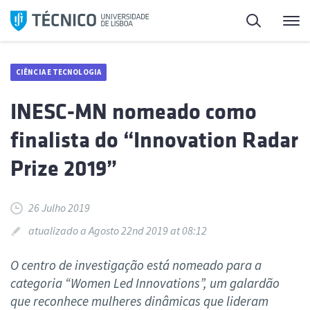
Saltar
Pesquisa
Me
para
o
conteúdo
CIÊNCIA E TECNOLOGIA
INESC-MN nomeado como
finalista do “Innovation Radar
Prize 2019”
26 Julho 2019
atualizado a Agosto 22nd 2019 at 08:12
O centro de investigação está nomeado para a
categoria “Women Led Innovations”, um galardão
que reconhece mulheres dinâmicas que lideram