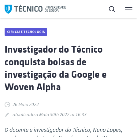
Saltar
Pesquisa
Me
para
o
conteúdo
CIÊNCIA E TECNOLOGIA
Investigador do Técnico
conquista bolsas de
investigação da Google e
Woven Alpha
26 Maio 2022
atualizado a Maio 30th 2022 at 16:33
O docente e investigador do Técnico, Nuno Lopes,