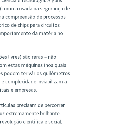
ciência e tecnologia. Alguns
a (como a usada na segurança de
 (na compreensão de processos
rico de chips para circuitos
 comportamento da matéria no
ões livres) são raras – não
com estas máquinas (nos quais
res podem ter vários quilómetros
e complexidade inviabilizam a
pitais e empresas.
tículas precisam de percorrer
luz extremamente brilhante.
volução científica e social,