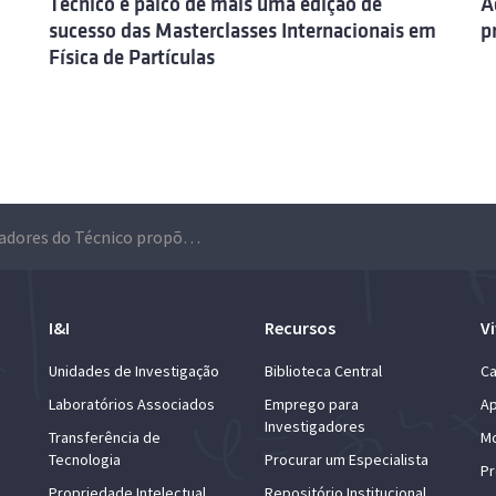
Técnico é palco de mais uma edição de
A
sucesso das Masterclasses Internacionais em
p
Física de Partículas
Investigadores do Técnico propõem gerar radiação ultra-brilhante com ‘partículas’ mais rápidas que a luz
I&I
Recursos
Vi
Unidades de Investigação
Biblioteca Central
Ca
Laboratórios Associados
Emprego para
Ap
Investigadores
Transferência de
Mo
Tecnologia
Procurar um Especialista
Pr
Propriedade Intelectual
Repositório Institucional