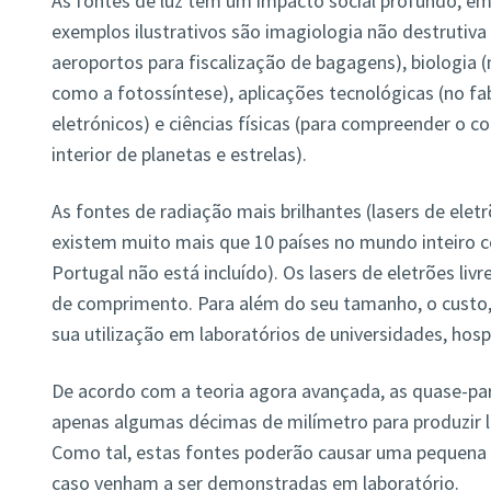
As fontes de luz têm um impacto social profundo, em 
exemplos ilustrativos são imagiologia não destrutiv
aeroportos para fiscalização de bagagens), biologia
como a fotossíntese), aplicações tecnológicas (no fab
eletrónicos) e ciências físicas (para compreender o
interior de planetas e estrelas).
As fontes de radiação mais brilhantes (lasers de eletr
existem muito mais que 10 países no mundo inteiro 
Portugal não está incluído). Os lasers de eletrões liv
de comprimento. Para além do seu tamanho, o custo, 
sua utilização em laboratórios de universidades, hos
De acordo com a teoria agora avançada, as quase-par
apenas algumas décimas de milímetro para produzir 
Como tal, estas fontes poderão causar uma pequena re
caso venham a ser demonstradas em laboratório.