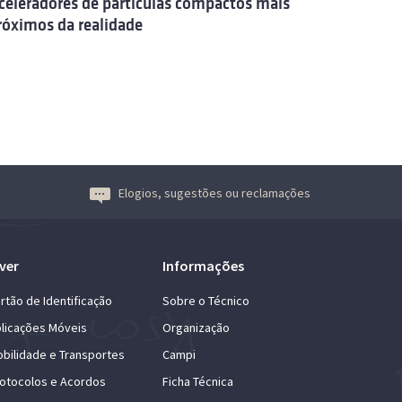
celeradores de partículas compactos mais
róximos da realidade
Elogios, sugestões ou reclamações
ver
Informações
rtão de Identificação
Sobre o Técnico
licações Móveis
Organização
bilidade e Transportes
Campi
otocolos e Acordos
Ficha Técnica