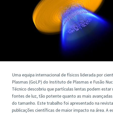
Uma equipa internacional de físicos liderada por cien
Plasmas (GoLP) do Instituto de Plasmas e Fusão Nucle
Técnico descobriu que partículas lentas podem estar
fontes de luz, tão potente quanto as mais avançada
do tamanho. Este trabalho foi apresentado na revist
publicações científicas de maior impacto na área. A