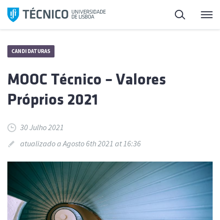
Saltar
Pesquisa
Me
para
o
conteúdo
CANDIDATURAS
MOOC Técnico – Valores
Próprios 2021
30 Julho 2021
atualizado a Agosto 6th 2021 at 16:36