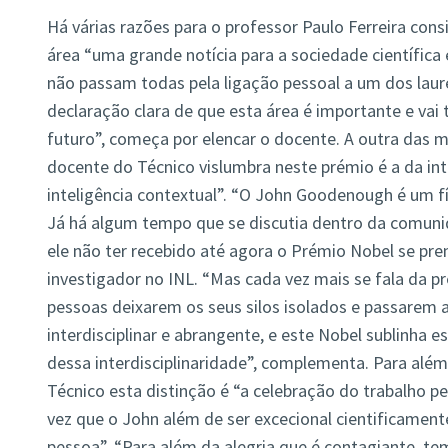
Há várias razões para o professor Paulo Ferreira con
área “uma grande notícia para a sociedade científica 
não passam todas pela ligação pessoal a um dos laur
declaração clara de que esta área é importante e vai 
futuro”, começa por elencar o docente. A outra das
docente do Técnico vislumbra neste prémio é a da int
inteligência contextual”. “O John Goodenough é um f
Já há algum tempo que se discutia dentro da comunid
ele não ter recebido até agora o Prémio Nobel se pre
investigador no INL. “Mas cada vez mais se fala da 
pessoas deixarem os seus silos isolados e passarem 
interdisciplinar e abrangente, e este Nobel sublinha e
dessa interdisciplinaridade”, complementa. Para além
Técnico esta distinção é “a celebração do trabalho
vez que o John além de ser excecional cientificame
pessoa”. “Para além da alegria que é contagiante, 