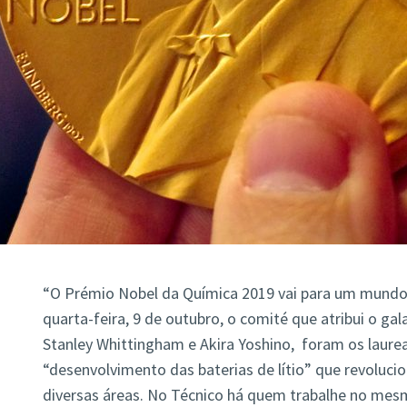
“O Prémio Nobel da Química 2019 vai para um mundo 
quarta-feira, 9 de outubro, o comité que atribui o g
Stanley Whittingham e Akira Yoshino, foram os laurea
“desenvolvimento das baterias de lítio” que revoluc
diversas áreas. No Técnico há quem trabalhe no mesm