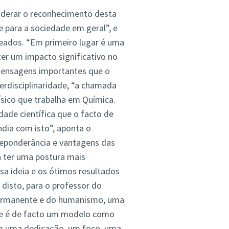
siderar o reconhecimento desta
e para a sociedade em geral”, e
eados. “Em primeiro lugar é uma
ter um impacto significativo no
 mensagens importantes que o
erdisciplinaridade, “a chamada
ísico que trabalha em Química.
ade científica que o facto de
ndia com isto”, aponta o
preponderância e vantagens das
a ter uma postura mais
ssa ideia e os ótimos resultados
 disto, para o professor do
 permanente e do humanismo, uma
nte é de facto um modelo como
tem uma dedicação, um foco, uma