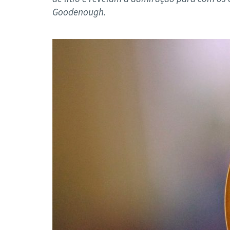
Formaç
Goodenough.