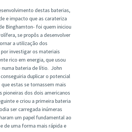
esenvolvimento destas baterias,
de e impacto que as carateriza
de Binghamton- foi quem iniciou
olífera, se propôs a desenvolver
rnar a utilização dos
por investigar os materiais
te rico em energia, que usou
) numa bateria de lítio. John
onseguiria duplicar o potencial
ra que estas se tornassem mais
s pioneiras dos dois americanos
uinte e criou a primeira bateria
 podia ser carregada inúmeras
enharam um papel fundamental ao
 e de uma forma mais rápida e