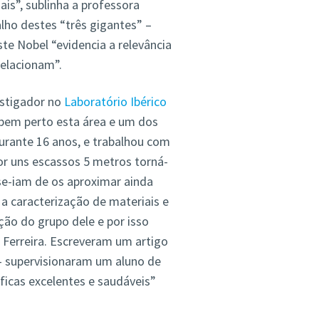
is”, sublinha a professora
ho destes “três gigantes” –
te Nobel “evidencia a relevância
relacionam”.
estigador no
Laboratório Ibérico
bem perto esta área e um dos
urante 16 anos, e trabalhou com
r uns escassos 5 metros torná-
-se-iam de os aproximar ainda
a caracterização de materiais e
ção do grupo dele e por isso
 Ferreira. Escreveram um artigo
o- supervisionaram um aluno de
ficas excelentes e saudáveis”