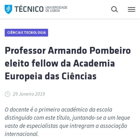
Saltar
Pesquisa
Me
para
o
conteúdo
CIÊNCIA E TECNOLOGIA
Professor Armando Pombeiro
eleito fellow da Academia
Europeia das Ciências
29 Janeiro 2019
O docente é o primeiro académico da escola
distinguido com este título, juntando-se a um leque
vasto de especialistas que intregram a associação
internacional.