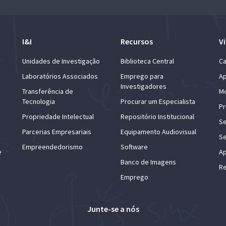
I&I
Recursos
Vi
Unidades de Investigação
Biblioteca Central
Ca
Laboratórios Associados
Emprego para
Ap
Investigadores
Transferência de
Mo
Tecnologia
Procurar um Especialista
Pr
Propriedade Intelectual
Repositório Institucional
Se
Parcerias Empresariais
Equipamento Audiovisual
Se
Empreendedorismo
Software
e
Ap
Banco de Imagens
Re
Emprego
Junte-se a nós