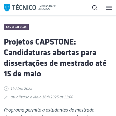
Saltar
Pesquisa
Me
para
o
conteúdo
CANDIDATURAS
Projetos CAPSTONE:
Candidaturas abertas para
dissertações de mestrado até
15 de maio
15 Abril 2025
atualizado a Maio 16th 2025 at 11:00
Programa permite a estudantes de mestrado