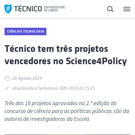
Saltar
Pesquisa
Me
para
o
conteúdo
CIÊNCIA E TECNOLOGIA
Técnico tem três projetos
vencedores no Science4Policy
26 Agosto 2024
atualizado a Setembro 18th 2024 at 15:25
Três dos 18 projetos aprovados na 2.ª edição do
concurso de ciência para as políticas públicas são da
autoria de investigadoras da Escola.