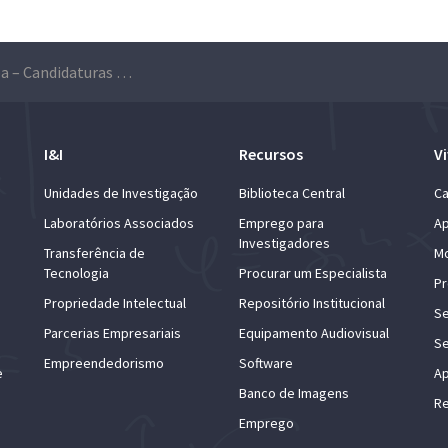
Verão na ULisboa – Candidaturas a Monitor de Grupo
I&I
Recursos
Vi
Unidades de Investigação
Biblioteca Central
Ca
Laboratórios Associados
Emprego para
Ap
Investigadores
Transferência de
Mo
Tecnologia
Procurar um Especialista
Pr
Propriedade Intelectual
Repositório Institucional
Se
Parcerias Empresariais
Equipamento Audiovisual
Se
Empreendedorismo
Software
e
Ap
Banco de Imagens
Re
Emprego