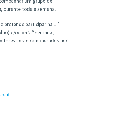
á acompanhar um grupo de
 durante toda a semana.
 pretende participar na 1.ª
ulho) e/ou na 2.ª semana,
onitores serão remunerados por
oa.pt