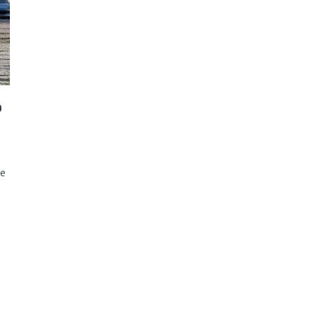
ão Avançada
o
ke