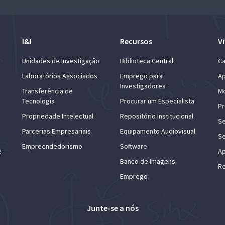
I&I
Recursos
Vi
Unidades de Investigação
Biblioteca Central
Ca
Laboratórios Associados
Emprego para
Ap
Investigadores
Transferência de
Mo
Tecnologia
Procurar um Especialista
Pr
Propriedade Intelectual
Repositório Institucional
Se
Parcerias Empresariais
Equipamento Audiovisual
Se
Empreendedorismo
Software
e
Ap
Banco de Imagens
Re
Emprego
Junte-se a nós