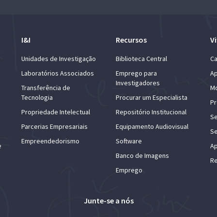
I&I
Recursos
Vi
Unidades de Investigação
Biblioteca Central
Ca
Laboratórios Associados
Emprego para
Ap
Investigadores
Transferência de
Mo
Tecnologia
Procurar um Especialista
Pr
Propriedade Intelectual
Repositório Institucional
Se
Parcerias Empresariais
Equipamento Audiovisual
Se
Empreendedorismo
Software
e
Ap
Banco de Imagens
Re
Emprego
Junte-se a nós